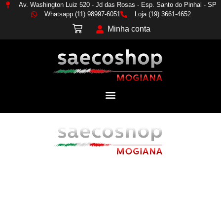
Av. Washington Luiz 520 - Jd das Rosas - Esp. Santo do Pinhal - SP
Whatsapp (11) 98997-6051
Loja (19) 3661-4652
Minha conta
AS MELHORES MÁQUINAS,
OS MELHORES CAFÉS