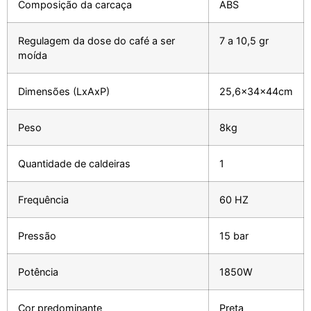
Composição da carcaça
ABS
Regulagem da dose do café a ser
7 a 10,5 gr
moída
Dimensões (LxAxP)
25,6x34x44cm
Peso
8kg
Quantidade de caldeiras
1
Frequência
60 HZ
Pressão
15 bar
Potência
1850W
Cor predominante
Preta